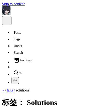
Skip to content
Posts
Tags
About
Search
Archives
⌘K
~
/
tags
/
solutions
标签：
Solutions