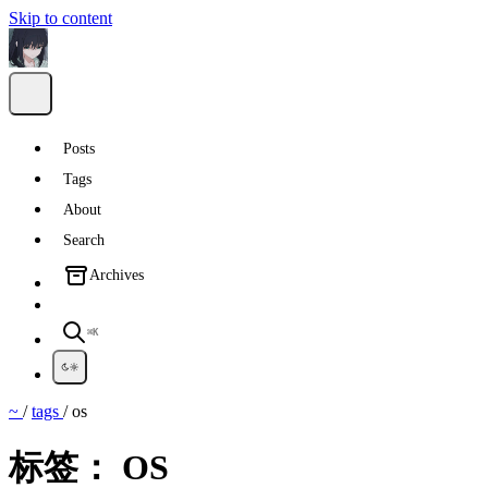
Skip to content
Posts
Tags
About
Search
Archives
⌘K
~
/
tags
/
os
标签：
OS